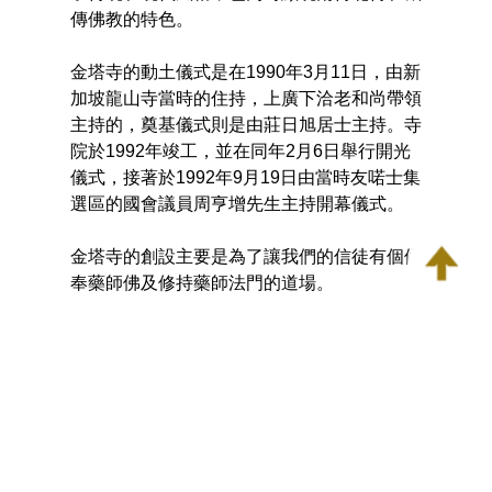
傳佛教的特色。
金塔寺的動土儀式是在1990年3月11日，由新
加坡龍山寺當時的住持，上廣下洽老和尚帶領
主持的，奠基儀式則是由莊日旭居士主持。寺
院於1992年竣工，並在同年2月6日舉行開光
儀式，接著於1992年9月19日由當時友喏士集
選區的國會議員周亨增先生主持開幕儀式。
金塔寺的創設主要是為了讓我們的信徒有個供
奉藥師佛及修持藥師法門的道場。
在2013年，金塔寺理事會基於原有的寺院建
築設施無法滿足我們年邁信徒的需求，決定拆
除並重建金塔寺。金塔寺的創立和重建， 完
全是靠我們的信徒和功德主的慷慨捐贈, 除了
新加坡人，海外佛教徒也慷慨解囊。在此，我
衷心感謝大家的布施與支持。